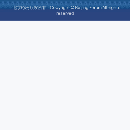
北京论坛 版权所有
Copyright © Beijing Forum All nights
reserved