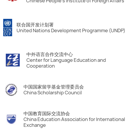
Chinese People's Institute of Foreign Affairs
联合国开发计划署
United Nations Development Programme (UNDP)
中外语言合作交流中心
Center for Language Education and
Cooperation
中国国家留学基金管理委员会
China Scholarship Council
中国教育国际交流协会
China Education Association for International
Exchange