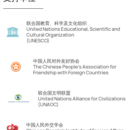
联合国教育、科学及文化组织
United Nations Educational, Scientific and
Cultural Organization
(UNESCO)
中国人民对外友好协会
The Chinese People’s Association for
Friendship with Foreign Countries
联合国文明联盟
United Nations Alliance for Civilizations
(UNAOC)
中国人民外交学会